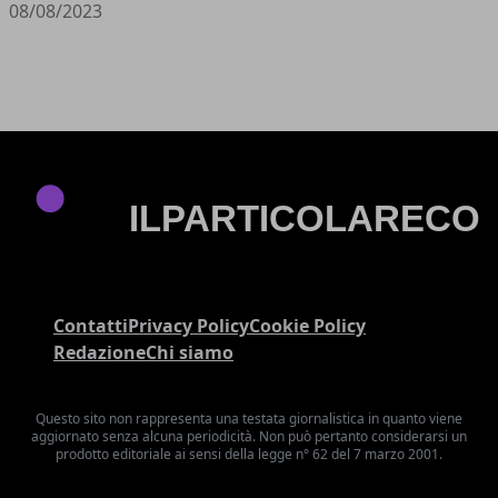
08/08/2023
Contatti
Privacy Policy
Cookie Policy
Redazione
Chi siamo
Questo sito non rappresenta una testata giornalistica in quanto viene
aggiornato senza alcuna periodicità. Non può pertanto considerarsi un
prodotto editoriale ai sensi della legge n° 62 del 7 marzo 2001.