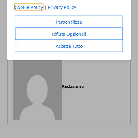
Articolo Precedente
Articolo Successivo
Cookie Policy
|
Privacy Policy
Lampade a sospensione:
Come intervenire in caso di
tipologie, possibili utilizzi e
guasto all’ascensore del
Personalizza
suggerimenti su come
condominio
scegliere quella migliore
Rifiuta Opzionali
per la propria casa
Accetta Tutto
Redazione