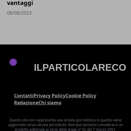
vantaggi
08/08/2023
Contatti
Privacy Policy
Cookie Policy
Redazione
Chi siamo
Questo sito non rappresenta una testata giornalistica in quanto viene
aggiornato senza alcuna periodicità. Non può pertanto considerarsi un
prodotto editoriale ai sensi della legge n° 62 del 7 marzo 2001.