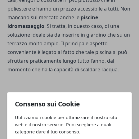
poliestere e hanno un prezzo accessibile a tutti.
Non
mancano sul mercato anche le
piscine
idromassaggio
. Si tratta, in questo caso, di una
soluzione ideale sia da inserire in giardino che su un
terrazzo molto ampio. Il principale aspetto
conveniente è legato al fatto che tale piscina si può
sfruttare praticamente lungo tutto l’anno, dal
momento che ha la capacità di scaldare l’acqua.
Consenso sui Cookie
Facebook
Twitter
Whatsapp
Utilizziamo i cookie per ottimizzare il nostro sito
web e il nostro servizio. Puoi scegliere a quali
categorie dare il tuo consenso.