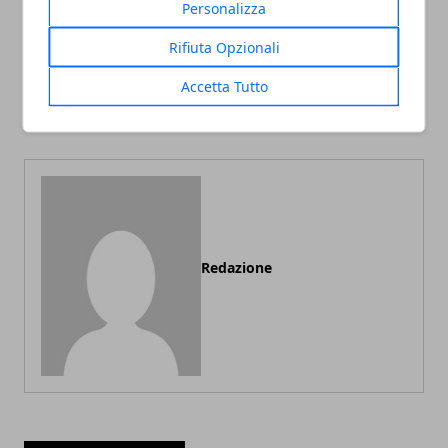
Personalizza
Articolo Precedente
Articolo Successivo
Rifiuta Opzionali
Costruzione casa, ecco
Come montare da soli un
Accetta Tutto
quali sono i vantaggi del
mobile
sistema a secco
Redazione