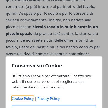
centimetri (o più) intorno al perimetro del tavolo,
quindi c'è spazio per le sedie e per le persone di
sedersi comodamente. Inoltre, non badate alle
piccolezze: un
piccolo tavolo in stile bistrot in un
piccolo spazio
da pranzo farà sentire la stanza più
piccola. Se non siete sicuri delle dimensioni di un
tavolo, usate del nastro blu e del nastro adesivo per
avere un'idea di come ci si sente a camminare
intorno al nastro e a salire su una sedia.
Consenso sui Cookie
Utilizziamo i cookie per ottimizzare il nostro sito
web e il nostro servizio. Puoi scegliere a quali
categorie dare il tuo consenso.
Facebook
Twitter
Whatsapp
Cookie Policy
|
Privacy Policy